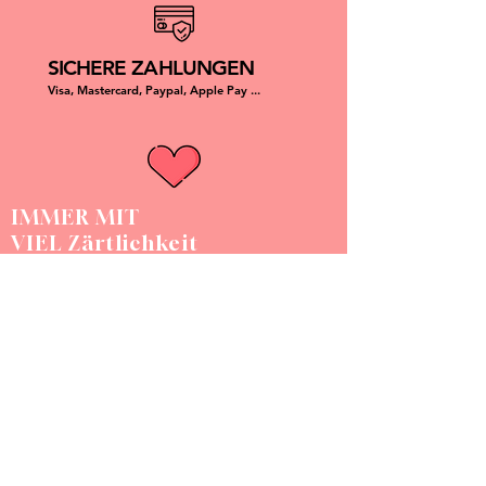
chaque produit est unique et peut
commande.
être légèrement différent de la
photo.
SICHERE ZAHLUNGEN
Visa, Mastercard, Paypal, Apple Pay ...
IMMER MIT
VIEL Zärtlichkeit
DOGGY ANGEL
Chaque produit est unique, fait à la main et made in France.
Doggy Angel est une marque d'accessoires pour chien assorti à
son humain qui allie résistance, durabilité, confort et esthétique.
NOUS CONTACTER :
compagnie@doggyangel.fr