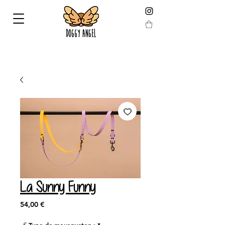
KOSTENLOSE HAUSLIEFERUNG ab 59 € (berechnet
nach Reduktion)
La Sunny Funny
Preis
54,00 €