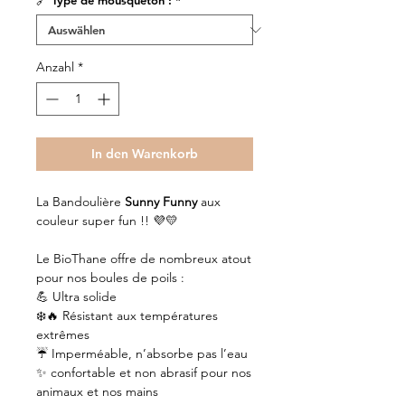
🔗 Type de mousqueton :
*
Anzahl
*
In den Warenkorb
La Bandoulière
Sunny Funny
aux
couleur super fun !! 💜💛
Le BioThane offre de nombreux atout
pour nos boules de poils :
💪 Ultra solide
❄️🔥 Résistant aux températures
extrêmes
☔️ Imperméable, n’absorbe pas l’eau
✨ confortable et non abrasif pour nos
animaux et nos mains