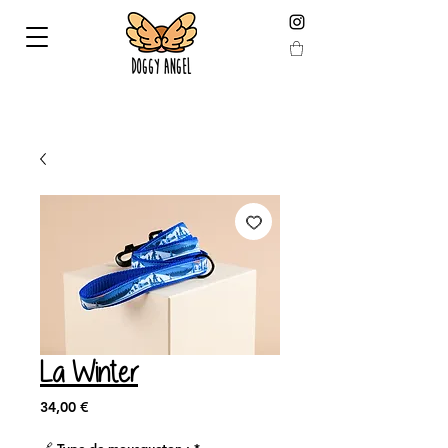
KOSTENLOSE HAUSLIEFERUNG ab 59 € (berechnet
nach Reduktion)
La Winter
Preis
34,00 €