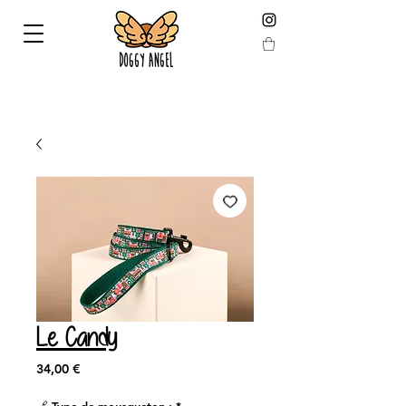
KOSTENLOSE HAUSLIEFERUNG ab 59 € (berechnet
nach Reduktion)
Le Candy
Preis
34,00 €