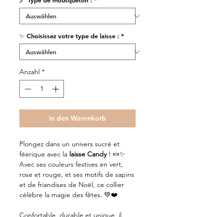
🔗 Type de mousqueton :
*
✨ Choisissez votre type de laisse :
*
Anzahl
*
In den Warenkorb
Plongez dans un univers sucré et
féerique avec la
laisse Candy
! 🍬✨
Avec ses couleurs festives en vert,
rose et rouge, et ses motifs de sapins
et de friandises de Noël, ce collier
célèbre la magie des fêtes. 💚❤️
Confortable, durable et unique, il