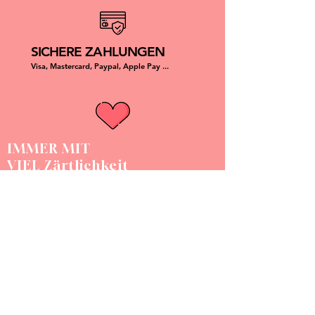
SICHERE ZAHLUNGEN
Visa, Mastercard, Paypal, Apple Pay ...
IMMER MIT
VIEL Zärtlichkeit
DOGGY ANGEL
Chaque produit est unique, fait à la main et made in France.
Doggy Angel est une marque d'accessoires pour chien assorti à
son humain qui allie résistance, durabilité, confort et esthétique.
NOUS CONTACTER :
compagnie@doggyangel.fr