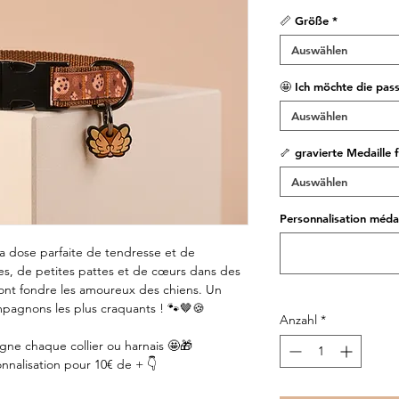
📏 Größe
*
Auswählen
🤩 Ich möchte die pas
Auswählen
🦴 gravierte Medaille 
Auswählen
Personnalisation médai
 la dose parfaite de tendresse et de
es, de petites pattes et de cœurs dans des
ont fondre les amoureux des chiens. Un
mpagnons les plus craquants ! 🐾🤎🍪
Anzahl
*
ne chaque collier ou harnais 🤩🎁
nnalisation pour 10€ de + 👇