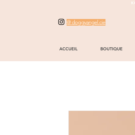
K
@ doggyangel.cie
ACCUEIL
BOUTIQUE