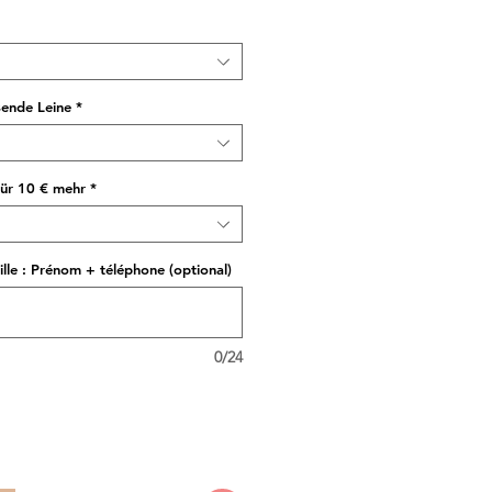
sende Leine
*
für 10 € mehr
*
lle : Prénom + téléphone (optional)
0/24