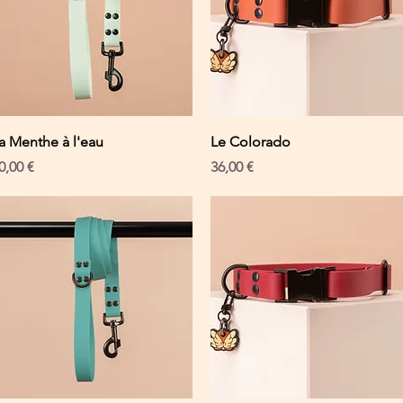
Schnellansicht
Schnellansicht
a Menthe à l'eau
Le Colorado
reis
Preis
0,00 €
36,00 €