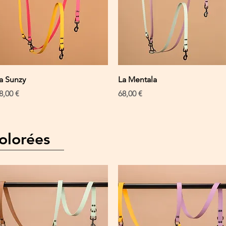
Schnellansicht
Schnellansicht
a Sunzy
La Mentala
reis
Preis
8,00 €
68,00 €
olorées