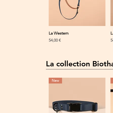
Schnellansicht
La Western
L
Preis
P
54,00 €
5
La collection Bioth
New