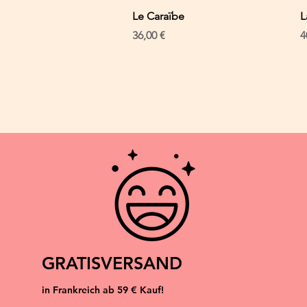
Schnellansicht
Le Caraïbe
L
Preis
P
36,00 €
4
GRATISVERSAND
in Frankreich ab 59 € Kauf!