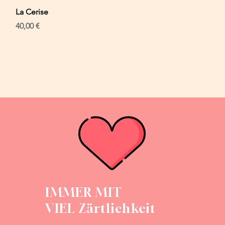
Schnellansicht
La Cerise
Preis
40,00 €
IMMER MIT
VIEL Zärtlichkeit