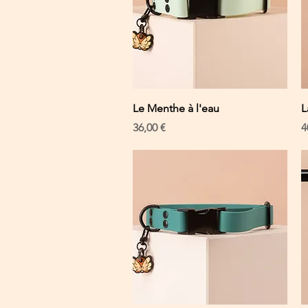
Schnellansicht
Le Menthe à l'eau
L
Preis
P
36,00 €
4