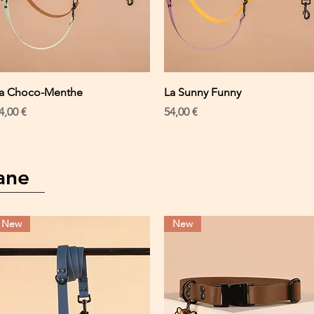
Schnellansicht
Schnellansicht
a Choco-Menthe
La Sunny Funny
reis
Preis
4,00 €
54,00 €
ane
New
New