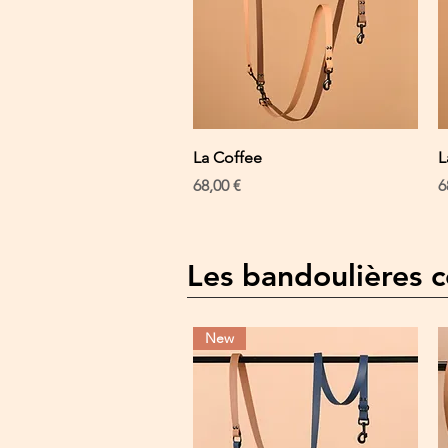
Schnellansicht
La Coffee
L
Preis
P
68,00 €
6
Les bandoulières c
New