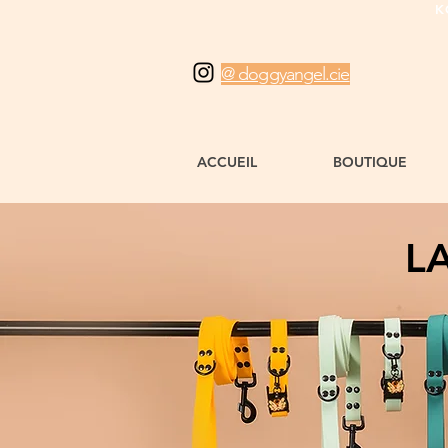
K
@ doggyangel.cie
ACCUEIL
BOUTIQUE
LA