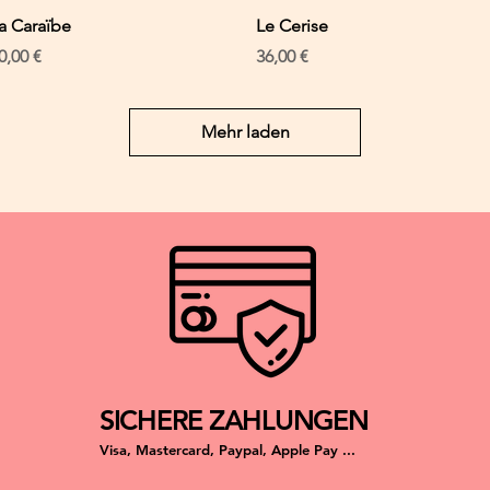
Schnellansicht
Schnellansicht
a Caraïbe
Le Cerise
reis
Preis
0,00 €
36,00 €
Mehr laden
SICHERE ZAHLUNGEN
Visa, Mastercard, Paypal, Apple Pay ...