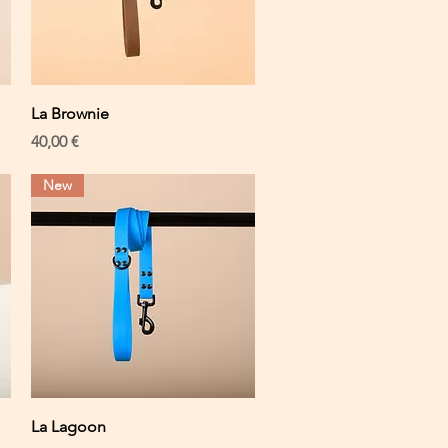
Schnellansicht
La Brownie
Preis
40,00 €
New
Schnellansicht
La Lagoon