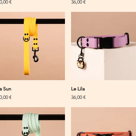
reis
Preis
0,00 €
36,00 €
Schnellansicht
Schnellansicht
a Sun
Le Lila
reis
Preis
0,00 €
36,00 €