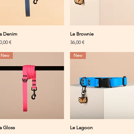
Schnellansicht
Schnellansicht
a Denim
Le Brownie
reis
Preis
0,00 €
36,00 €
New
New
Schnellansicht
Schnellansicht
a Gloss
Le Lagoon